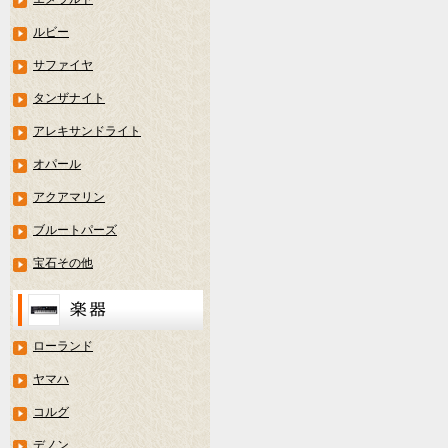
ルビー
サファイヤ
タンザナイト
アレキサンドライト
オパール
アクアマリン
ブルートパーズ
宝石その他
ローランド
ヤマハ
コルグ
デノン