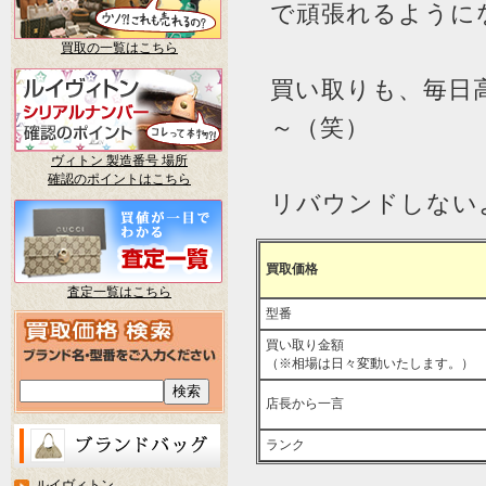
で頑張れるように
買取の一覧はこちら
買い取りも、毎日
～（笑）
ヴィトン 製造番号 場所
確認のポイントはこちら
リバウンドしない
買取価格
査定一覧はこちら
型番
買い取り金額
（※相場は日々変動いたします。）
店長から一言
ランク
ルイヴィトン