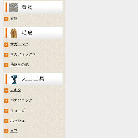
着物
サガミンク
サガフォックス
毛皮その他
マキタ
パナソニック
リョービ
ボッシュ
日立