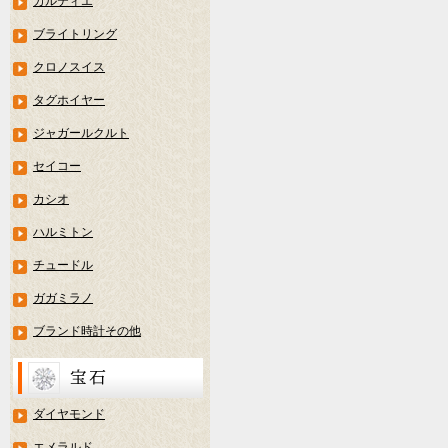
カルティエ
ブライトリング
クロノスイス
タグホイヤー
ジャガールクルト
セイコー
カシオ
ハルミトン
チュードル
ガガミラノ
ブランド時計その他
ダイヤモンド
エメラルド