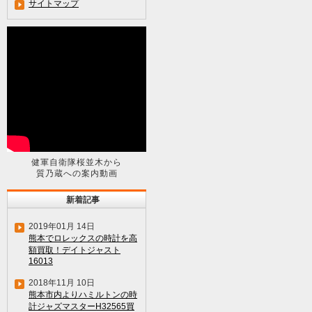
サイトマップ
健軍自衛隊桜並木から
質乃蔵への案内動画
新着記事
2019年01月 14日
熊本でロレックスの時計を高
額買取！デイトジャスト
16013
2018年11月 10日
熊本市内よりハミルトンの時
計ジャズマスターH32565買