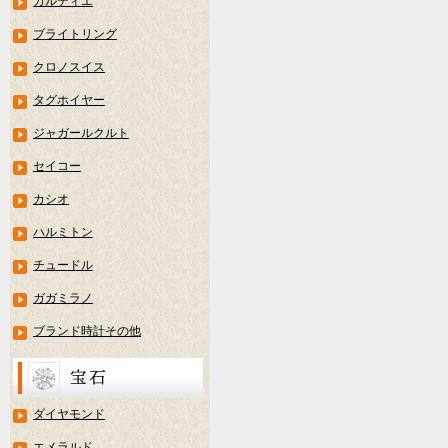
カルティエ
ブライトリング
クロノスイス
タグホイヤー
ジャガールクルト
セイコー
カシオ
ハルミトン
チュードル
ガガミラノ
ブランド時計その他
ダイヤモンド
エメラルド