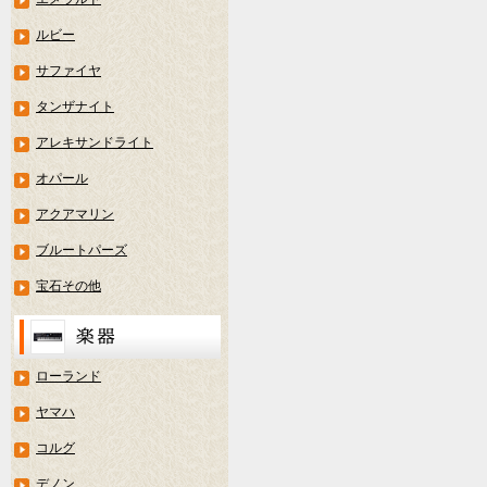
ルビー
サファイヤ
タンザナイト
アレキサンドライト
オパール
アクアマリン
ブルートパーズ
宝石その他
ローランド
ヤマハ
コルグ
デノン