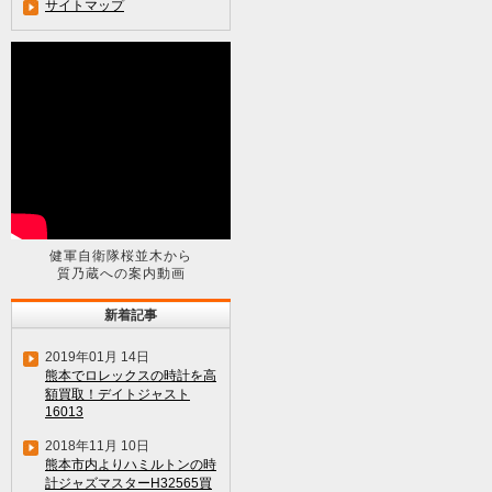
サイトマップ
健軍自衛隊桜並木から
質乃蔵への案内動画
新着記事
2019年01月 14日
熊本でロレックスの時計を高
額買取！デイトジャスト
16013
2018年11月 10日
熊本市内よりハミルトンの時
計ジャズマスターH32565買