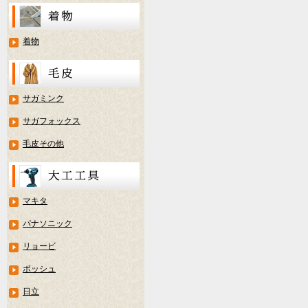
着物
サガミンク
サガフォックス
毛皮その他
マキタ
パナソニック
リョービ
ボッシュ
日立