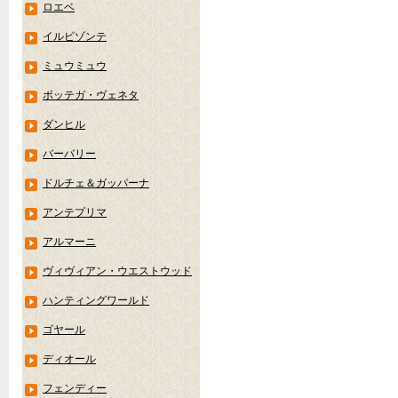
ロエベ
イルビゾンテ
ミュウミュウ
ボッテガ・ヴェネタ
ダンヒル
バーバリー
ドルチェ＆ガッパーナ
アンテプリマ
アルマーニ
ヴィヴィアン・ウエストウッド
ハンティングワールド
ゴヤール
ディオール
フェンディー