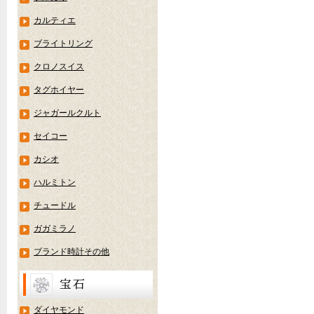
カルティエ
ブライトリング
クロノスイス
タグホイヤー
ジャガールクルト
セイコー
カシオ
ハルミトン
チュードル
ガガミラノ
ブランド時計その他
ダイヤモンド