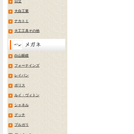
日立
大自工業
ナカトミ
大工工具その他
白山眼鏡
フォーナインズ
レイバン
ポリス
ルイ・ヴィトン
シャネル
グッチ
ブルガリ