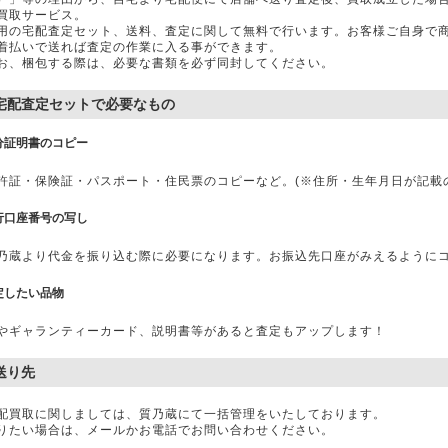
買取サービス。
用の宅配査定セット、送料、査定に関して無料で行います。お客様ご自身で
着払いで送れば査定の作業に入る事ができます。
お、梱包する際は、必要な書類を必ず同封してください。
宅配査定セットで必要なもの
分証明書のコピー
許証・保険証・パスポート・住民票のコピーなど。(※住所・生年月日が記載
行口座番号の写し
乃蔵より代金を振り込む際に必要になります。お振込先口座がみえるように
定したい品物
やギャランティーカード、説明書等があると査定もアップします！
送り先
配買取に関しましては、質乃蔵にて一括管理をいたしております。
りたい場合は、メールかお電話でお問い合わせください。