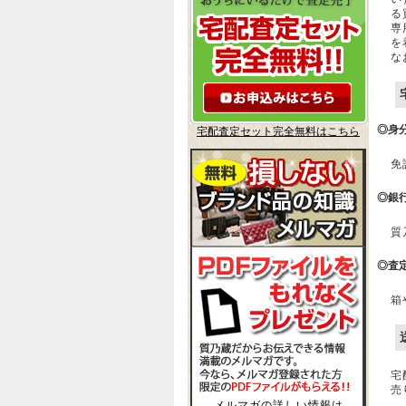
る
専
を
な
◎身
宅配査定セット完全無料はこちら
免
◎銀
質
◎査
箱
宅
売
メルマガの詳しい情報は