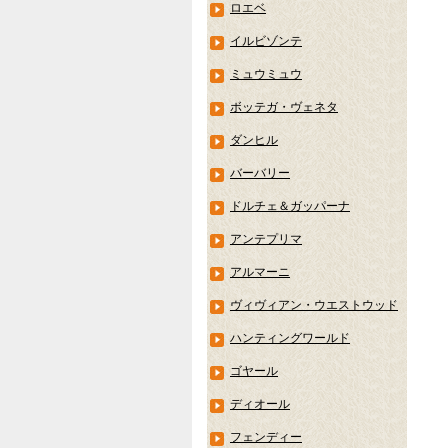
ロエベ
イルビゾンテ
ミュウミュウ
ボッテガ・ヴェネタ
ダンヒル
バーバリー
ドルチェ＆ガッパーナ
アンテプリマ
アルマーニ
ヴィヴィアン・ウエストウッド
ハンティングワールド
ゴヤール
ディオール
フェンディー