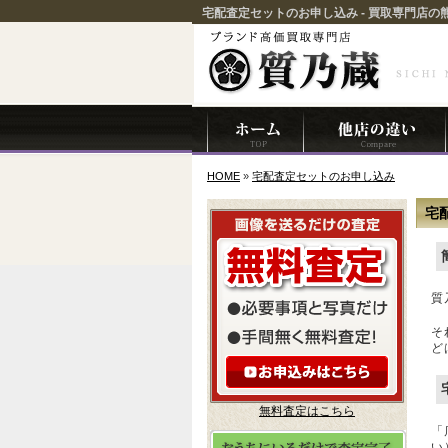
宅配査定セットのお申し込み - 買取専門店の
HOME
»
宅配査定セットのお申し込み
宅
質
そ
ど
無料査定はこちら
「
い