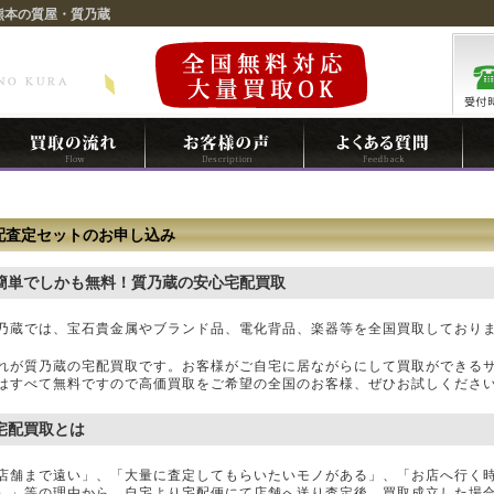
熊本の質屋・質乃蔵
配査定セットのお申し込み
簡単でしかも無料！質乃蔵の安心宅配買取
乃蔵では、宝石貴金属やブランド品、電化背品、楽器等を全国買取しており
れが質乃蔵の宅配買取です。お客様がご自宅に居ながらにして買取ができる
はすべて無料ですので高価買取をご希望の全国のお客様、ぜひお試しくださ
宅配買取とは
店舗まで遠い」、「大量に査定してもらいたいモノがある」、「お店へ行く
）」等の理由から、自宅より宅配便にて店舗へ送り査定後、買取成立した場