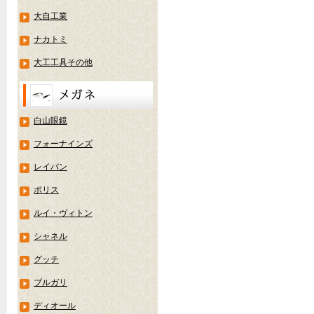
大自工業
ナカトミ
大工工具その他
白山眼鏡
フォーナインズ
レイバン
ポリス
ルイ・ヴィトン
シャネル
グッチ
ブルガリ
ディオール