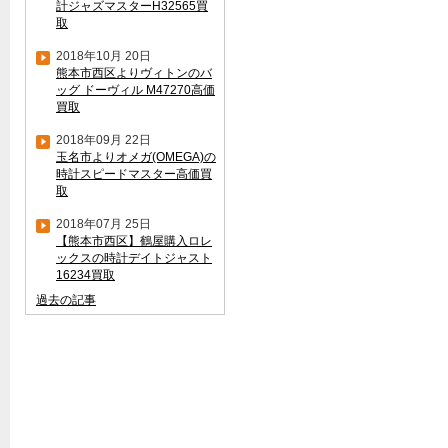
計ジャズマスターH32565買
取
2018年10月 20日
熊本市西区よりヴィトンのバ
ッグ ドーヴィル M47270高価
買取
2018年09月 22日
玉名市よりオメガ(OMEGA)の
時計スピードマスター高価買
取
2018年07月 25日
【熊本市西区】鶴屋購入ロレ
ックスの時計デイトジャスト
16234買取
過去の記事