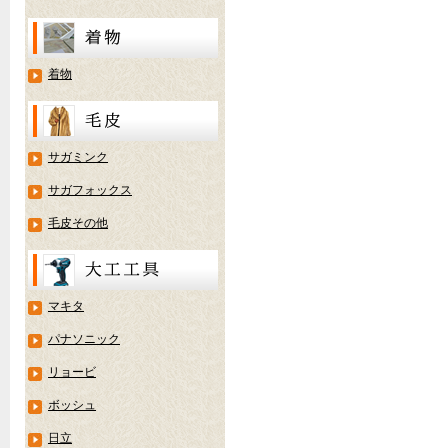
着物
サガミンク
サガフォックス
毛皮その他
マキタ
パナソニック
リョービ
ボッシュ
日立