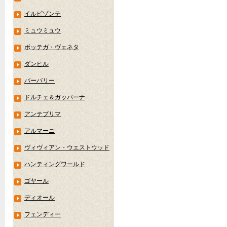
イルビゾンテ
ミュウミュウ
ボッテガ・ヴェネタ
ダンヒル
バーバリー
ドルチェ＆ガッパーナ
アンテプリマ
アルマーニ
ヴィヴィアン・ウエストウッド
ハンティングワールド
ゴヤール
ディオール
フェンディー