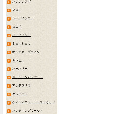
バレンシアガ
クロエ
シーバイクロエ
ロエベ
イルビゾンテ
ミュウミュウ
ボッテガ・ヴェネタ
ダンヒル
バーバリー
ドルチェ＆ガッパーナ
アンテプリマ
アルマーニ
ヴィヴィアン・ウエストウッド
ハンティングワールド