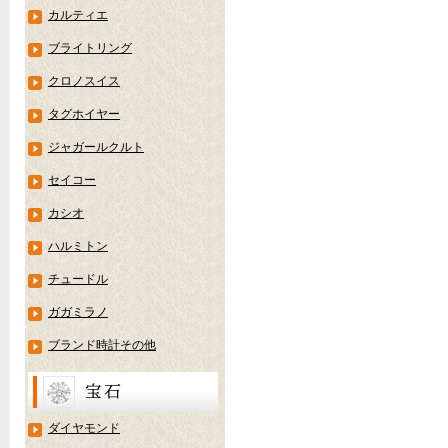
カルティエ
ブライトリング
クロノスイス
タグホイヤー
ジャガールクルト
セイコー
カシオ
ハルミトン
チュードル
ガガミラノ
ブランド時計その他
ダイヤモンド