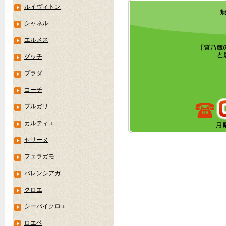
ルイヴィトン
シャネル
エルメス
グッチ
プラダ
コーチ
ブルガリ
カルティエ
セリーヌ
フェラガモ
バレンシアガ
クロエ
シーバイクロエ
ロエベ