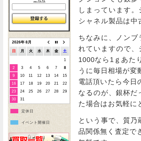
こちら
しまっています。
シャネル製品は中
ちなみに、ノンブ
2026年 8月
れていますので、シ
日
月
火
水
木
金
土
1000なら1ｇあ
1
2
3
4
5
6
7
8
うに毎日相場が変
9
10
11
12
13
14
15
電話頂いたら今日
16
17
18
19
20
21
22
なるのが、銀杯だ
23
24
25
26
27
28
29
30
31
た場合はお気軽に
定休日
という事で、質乃
イベント開催日
品関係無く査定で