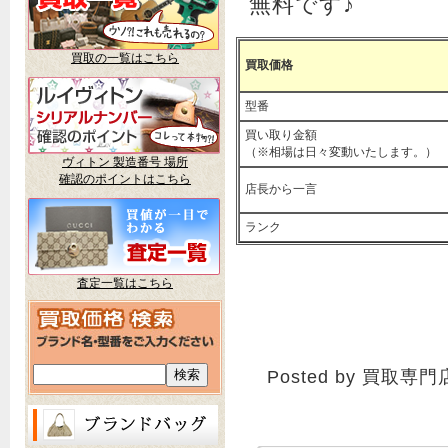
無料です♪
買取の一覧はこちら
買取価格
型番
買い取り金額
（※相場は日々変動いたします。）
ヴィトン 製造番号 場所
確認のポイントはこちら
店長から一言
ランク
査定一覧はこちら
Posted by 買取専