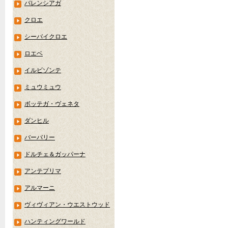
バレンシアガ
クロエ
シーバイクロエ
ロエベ
イルビゾンテ
ミュウミュウ
ボッテガ・ヴェネタ
ダンヒル
バーバリー
ドルチェ＆ガッパーナ
アンテプリマ
アルマーニ
ヴィヴィアン・ウエストウッド
ハンティングワールド