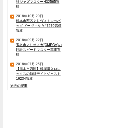
計ジャズマスターH32565買
取
2018年10月 20日
熊本市西区よりヴィトンのバ
ッグ ドーヴィル M47270高価
買取
2018年09月 22日
玉名市よりオメガ(OMEGA)の
時計スピードマスター高価買
取
2018年07月 25日
【熊本市西区】鶴屋購入ロレ
ックスの時計デイトジャスト
16234買取
過去の記事