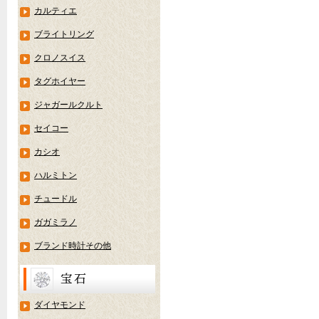
カルティエ
ブライトリング
クロノスイス
タグホイヤー
ジャガールクルト
セイコー
カシオ
ハルミトン
チュードル
ガガミラノ
ブランド時計その他
ダイヤモンド