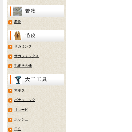
着物
サガミンク
サガフォックス
毛皮その他
マキタ
パナソニック
リョービ
ボッシュ
日立