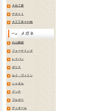
大自工業
ナカトミ
大工工具その他
白山眼鏡
フォーナインズ
レイバン
ポリス
ルイ・ヴィトン
シャネル
グッチ
ブルガリ
ディオール