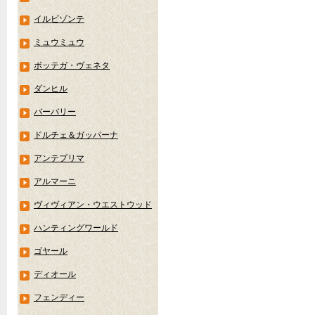
イルビゾンテ
ミュウミュウ
ボッテガ・ヴェネタ
ダンヒル
バーバリー
ドルチェ＆ガッパーナ
アンテプリマ
アルマーニ
ヴィヴィアン・ウエストウッド
ハンティングワールド
ゴヤール
ディオール
フェンディー