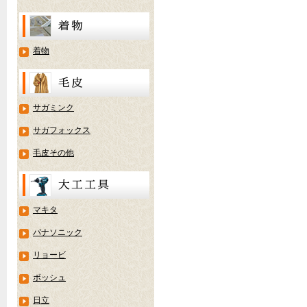
着物
サガミンク
サガフォックス
毛皮その他
マキタ
パナソニック
リョービ
ボッシュ
日立