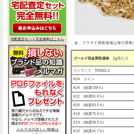
宅配査定セット完全無料はこちら
金、プラチナ買取相場は毎日変動
1g当たり
ゴールド現金買取価格
インゴット 500g以上
K24 コイン
K24 (純度100％)
K22 (純度91.6％)
K20 (純度83.5％)
K18 (純度75.0％)
K14 (純度58.5％)
メルマガの詳しい情報は
K10 (純度41.7％)