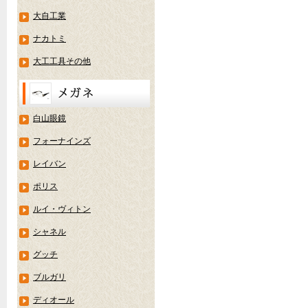
大自工業
ナカトミ
大工工具その他
白山眼鏡
フォーナインズ
レイバン
ポリス
ルイ・ヴィトン
シャネル
グッチ
ブルガリ
ディオール