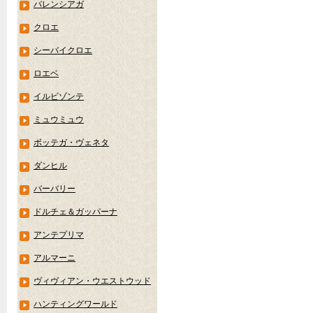
バレンシアガ
クロエ
シーバイクロエ
ロエベ
イルビゾンテ
ミュウミュウ
ボッテガ・ヴェネタ
ダンヒル
バーバリー
ドルチェ＆ガッパーナ
アンテプリマ
アルマーニ
ヴィヴィアン・ウエストウッド
ハンティングワールド