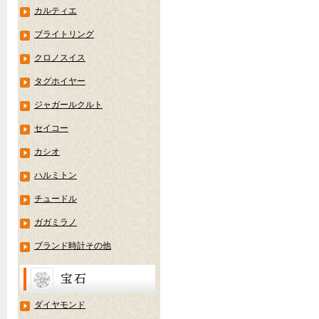
カルティエ
ブライトリング
クロノスイス
タグホイヤー
ジャガールクルト
セイコー
カシオ
ハルミトン
チュードル
ガガミラノ
ブランド時計その他
ダイヤモンド