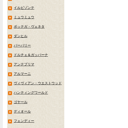
イルビゾンテ
ミュウミュウ
ボッテガ・ヴェネタ
ダンヒル
バーバリー
ドルチェ＆ガッパーナ
アンテプリマ
アルマーニ
ヴィヴィアン・ウエストウッド
ハンティングワールド
ゴヤール
ディオール
フェンディー