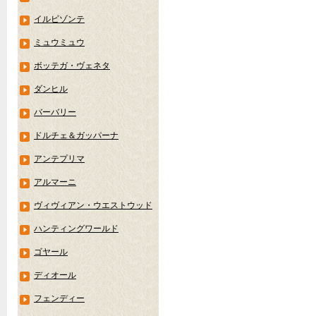
イルビゾンテ
ミュウミュウ
ボッテガ・ヴェネタ
ダンヒル
バーバリー
ドルチェ＆ガッパーナ
アンテプリマ
アルマーニ
ヴィヴィアン・ウエストウッド
ハンティングワールド
ゴヤール
ディオール
フェンディー