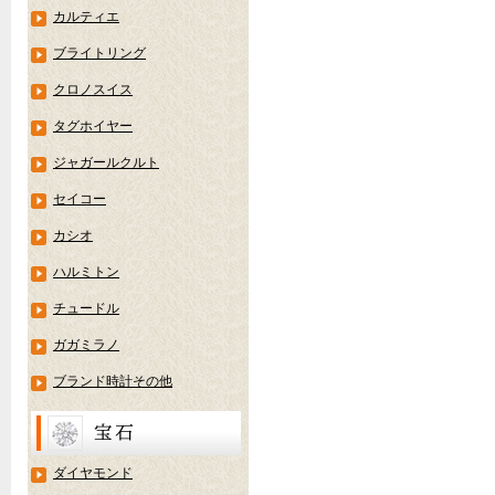
カルティエ
ブライトリング
クロノスイス
タグホイヤー
ジャガールクルト
セイコー
カシオ
ハルミトン
チュードル
ガガミラノ
ブランド時計その他
ダイヤモンド