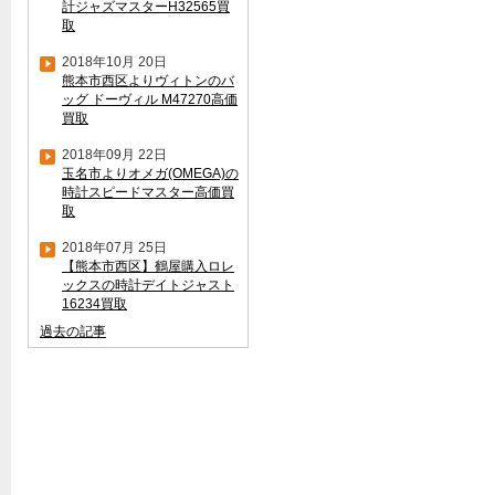
計ジャズマスターH32565買
取
2018年10月 20日
熊本市西区よりヴィトンのバ
ッグ ドーヴィル M47270高価
買取
2018年09月 22日
玉名市よりオメガ(OMEGA)の
時計スピードマスター高価買
取
2018年07月 25日
【熊本市西区】鶴屋購入ロレ
ックスの時計デイトジャスト
16234買取
過去の記事