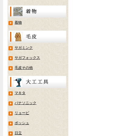
着物
サガミンク
サガフォックス
毛皮その他
マキタ
パナソニック
リョービ
ボッシュ
日立