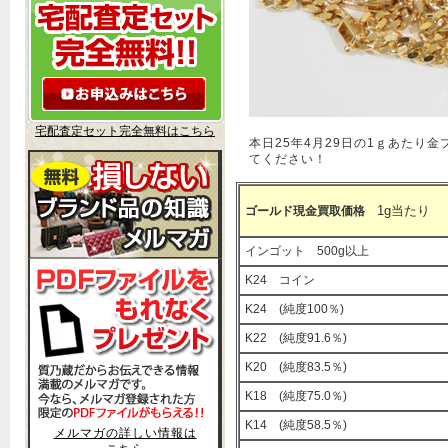
宅配査定セット完全無料はこちら
本日25年4月29日の1ｇあた
てください！
1g当たり
ゴールド現金買取価格
インゴット 500g以上
K24 コイン
K24 (純度100％)
K22 (純度91.6％)
K20 (純度83.5％)
K18 (純度75.0％)
K14 (純度58.5％)
メルマガの詳しい情報は