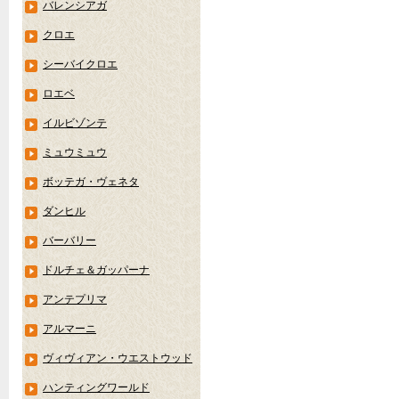
バレンシアガ
クロエ
シーバイクロエ
ロエベ
イルビゾンテ
ミュウミュウ
ボッテガ・ヴェネタ
ダンヒル
バーバリー
ドルチェ＆ガッパーナ
アンテプリマ
アルマーニ
ヴィヴィアン・ウエストウッド
ハンティングワールド