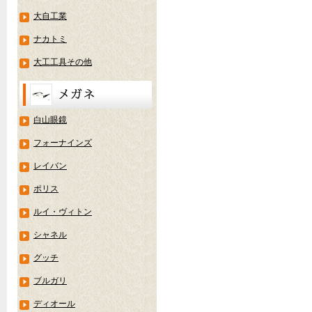
大自工業
ナカトミ
大工工具その他
白山眼鏡
フォーナインズ
レイバン
ポリス
ルイ・ヴィトン
シャネル
グッチ
ブルガリ
ディオール