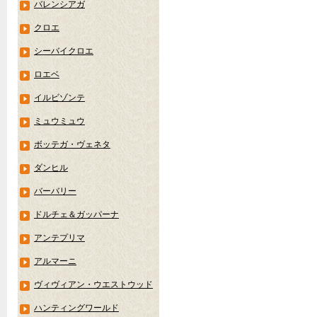
バレンシアガ
クロエ
シーバイクロエ
ロエベ
イルビゾンテ
ミュウミュウ
ボッテガ・ヴェネタ
ダンヒル
バーバリー
ドルチェ＆ガッパーナ
アンテプリマ
アルマーニ
ヴィヴィアン・ウエストウッド
ハンティングワールド