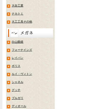
大自工業
ナカトミ
大工工具その他
白山眼鏡
フォーナインズ
レイバン
ポリス
ルイ・ヴィトン
シャネル
グッチ
ブルガリ
ディオール