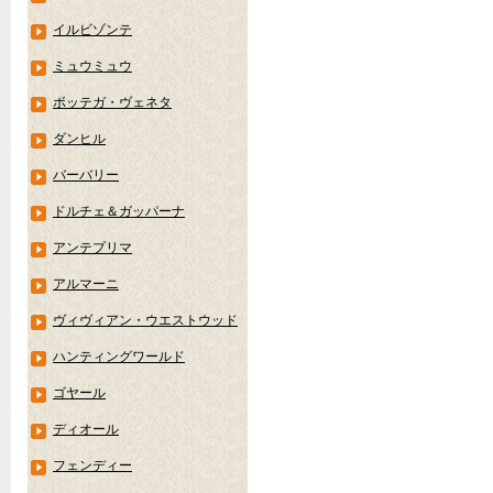
イルビゾンテ
ミュウミュウ
ボッテガ・ヴェネタ
ダンヒル
バーバリー
ドルチェ＆ガッパーナ
アンテプリマ
アルマーニ
ヴィヴィアン・ウエストウッド
ハンティングワールド
ゴヤール
ディオール
フェンディー