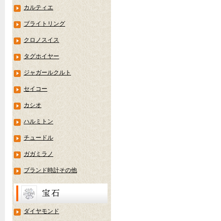
カルティエ
ブライトリング
クロノスイス
タグホイヤー
ジャガールクルト
セイコー
カシオ
ハルミトン
チュードル
ガガミラノ
ブランド時計その他
ダイヤモンド