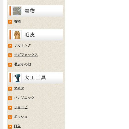
着物
サガミンク
サガフォックス
毛皮その他
マキタ
パナソニック
リョービ
ボッシュ
日立