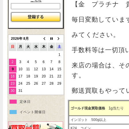
こちら
【金 プラチナ 
毎日変動していま
みてください。
2026年 8月
日
月
火
水
木
金
土
手数料等は一切頂
1
2
3
4
5
6
7
8
来店の場合は、そ
9
10
11
12
13
14
15
す。
16
17
18
19
20
21
22
23
24
25
26
27
28
29
郵送買取もやって
30
31
定休日
1g当たり
ゴールド現金買取価格
イベント開催日
インゴット 500g以上
K24 コイン